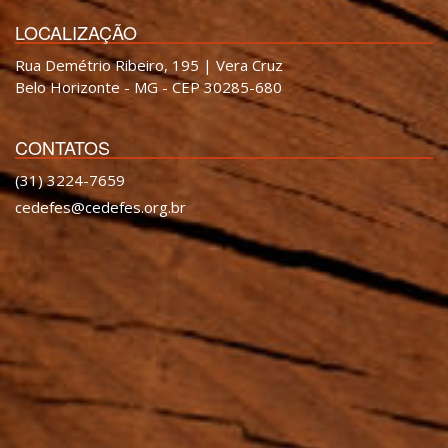
LOCALIZAÇÃO
Rua Demétrio Ribeiro, 195 | Vera Cruz
Belo Horizonte - MG - CEP 30285-680
CONTATOS
(31) 3224-7659
cedefes@cedefes.org.br