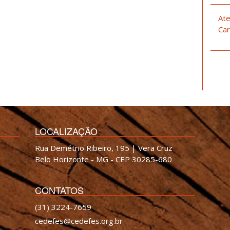
Ate
Car
LOCALIZAÇÃO
Rua Demétrio Ribeiro, 195 | Vera Cruz
Belo Horizonte - MG - CEP 30285-680
CONTATOS
(31) 3224-7659
cedefes@cedefes.org.br