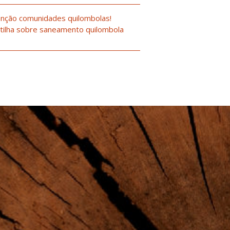
nção comunidades quilombolas!
tilha sobre saneamento quilombola