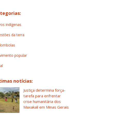
tegorias:
os indígenas
stões da terra
lombolas
imento popular
al
timas notícias:
Justiça determina força-
tarefa para enfrentar
crise humanitária dos
Maxakali em Minas Gerais