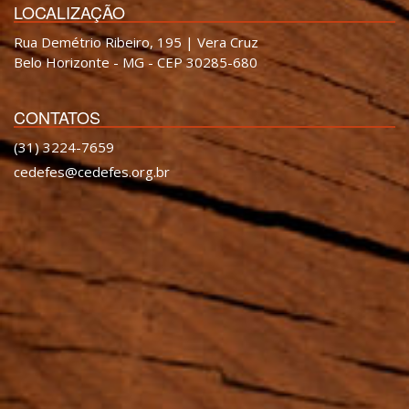
LOCALIZAÇÃO
Rua Demétrio Ribeiro, 195 | Vera Cruz
Belo Horizonte - MG - CEP 30285-680
CONTATOS
(31) 3224-7659
cedefes@cedefes.org.br