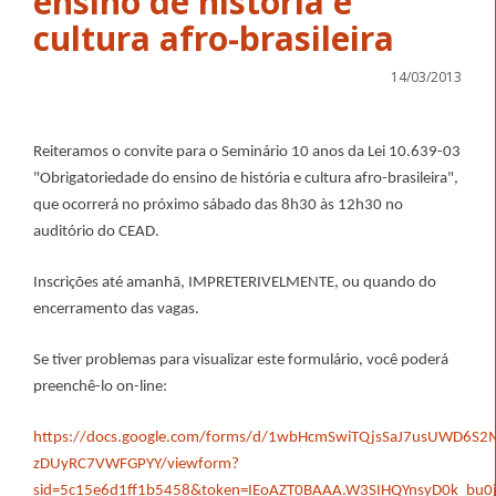
ensino de história e
14/03/2013
Reiteramos o convite para o Seminário 10 anos da Lei 10.639-03
"Obrigatoriedade do ensino de história e cultura afro-brasileira",
que ocorrerá no próximo sábado das 8h30 às 12h30 no
auditório do CEAD.
Inscrições até amanhã, IMPRETERIVELMENTE, ou quando do
encerramento das vagas.
Se tiver problemas para visualizar este formulário, você poderá
preenchê-lo on-line:
https://docs.google.com/forms/d/1wbHcmSwiTQjsSaJ7usUWD6S2
zDUyRC7VWFGPYY/viewform?
sid=5c15e6d1ff1b5458&token=IEoAZT0BAAA.W3SIHQYnsyD0k_bu