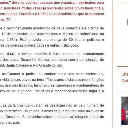
geados”
deveria ruborizar pessoas que organizam seminários para
suas teses muitas vezes já bolorentas sobre povos tradicionais,
 seus nomes. Parabéns à UFMG e aos acadêmicos que lá estiverem
res. TP.
e o reconhecimento acadêmico de seus intelectuais
é o tema de
e 12 de dezembro, em parceria com o Museu do Índio/Funai, no
, 1.534). Está prevista a presença de 30 líderes políticos e
s de diversas universidades e outras instituições.
 da UFMG, o evento também é fruto de rede de solidariedade
sa dos povos Guarani e Kaiowa, que conta com a participação de
Sul, Santa Catarina e Rio Grande do Sul.
Che
 os Guarani a prática do conhecimento dos seus intelectuais,
Qui
a vida desses povos na terra. “Tais especialistas assumem funções
o, grandes filósofos, historiadores, curadores e mantenedores do
entro de seus grupos. Escutá-los e reconhecê-los nesse lugar é a
nguas da família tupi-guarani se destacam não só pelo número de
 no território. Os grupos falantes de guarani do litoral do Sudeste
Mato Grosso do Sul (dialetos kaiowa e nhandeva) chegam a mais de
ígena do país.