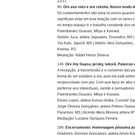
12/12
9h:
Ore ava reko e ore rekoha. Nosso modo d
Os comportamentos são para os povos guarani,
significam estar em boa relação com os seres vi
no tempo-espaço é o trabalho constante dos se
Palestrantes Guarani, Mbya e Kaiowá:
Getulio Juca, aldeia Jaguapiru, Dourados, MS | 
Yvy Katu, Japorã, MS | Valério Vera Gonçalves
Koenju, RS
Mediação: Nádia Heusi Silveira
14h:
Ore Aty Guasu, jeroky, tekorã. Palavras 
A recepção, a transmissão e o consenso das pala
forma de ser solidário a ela, pois ela está so
reciprocidade com ypy. Com que tipos de atos e
pertence aos intelectuais, xamãs e pensadores
Palestrantes Guarani, Mbya e Kaiowá:
Eliseu Lopes, aldeia Kurusu Amba, Coronel Sap
Jorge Oliveira Gonçalves, aldeia Potrero Guasu
Paranhos, MS | Alcindo Wera Moreira aldeia M’
Mediação: Luciane Ouriques Ferrara
18h:
Encerramento: Homenagem póstuma aos 
Oradores: Dionisio Gonçalves, aldeia Arroio Ko