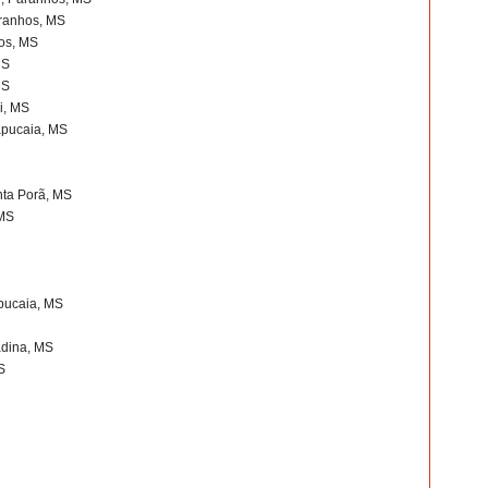
aranhos, MS
hos, MS
MS
MS
i, MS
apucaia, MS
nta Porã, MS
 MS
pucaia, MS
adina, MS
S