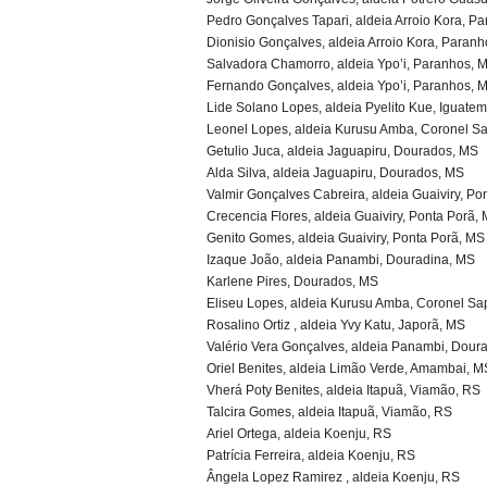
Pedro Gonçalves Tapari, aldeia Arroio Kora, P
Dionisio Gonçalves, aldeia Arroio Kora, Paran
Salvadora Chamorro, aldeia Ypo’i, Paranhos, 
Fernando Gonçalves, aldeia Ypo’i, Paranhos, 
Lide Solano Lopes, aldeia Pyelito Kue, Iguatem
Leonel Lopes, aldeia Kurusu Amba, Coronel S
Getulio Juca, aldeia Jaguapiru, Dourados, MS
Alda Silva, aldeia Jaguapiru, Dourados, MS
Valmir Gonçalves Cabreira, aldeia Guaiviry, Po
Crecencia Flores, aldeia Guaiviry, Ponta Porã,
Genito Gomes, aldeia Guaiviry, Ponta Porã, MS
Izaque João, aldeia Panambi, Douradina, MS
Karlene Pires, Dourados, MS
Eliseu Lopes, aldeia Kurusu Amba, Coronel Sa
Rosalino Ortiz , aldeia Yvy Katu, Japorã, MS
Valério Vera Gonçalves, aldeia Panambi, Dour
Oriel Benites, aldeia Limão Verde, Amambai, M
Vherá Poty Benites, aldeia Itapuã, Viamão, RS
Talcira Gomes, aldeia Itapuã, Viamão, RS
Ariel Ortega, aldeia Koenju, RS
Patrícia Ferreira, aldeia Koenju, RS
Ângela Lopez Ramirez , aldeia Koenju, RS