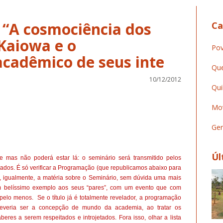
“A cosmociência dos
Ca
Kaiowa e o
Pov
cadêmico de seus inte
Que
10/12/2012
Qui
Mov
Ger
Úl
e mas não poderá estar lá: o seminário será transmitido pelos
kados. É só verificar a Programação (que republicamos abaixo para
mos, igualmente, a matéria sobre o Seminário, sem dúvida uma mais
um belíssimo exemplo aos seus “pares”, com um evento que com
pelo menos. Se o título já é totalmente revelador, a programação
everia ser a concepção de mundo da academia, ao tratar os
res a serem respeitados e introjetados. Fora isso, olhar a lista