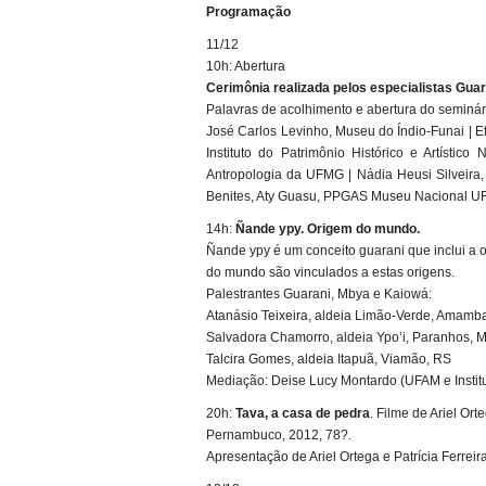
Programação
11/12
10h: Abertura
Cerimônia realizada pelos especialistas Gua
Palavras de acolhimento e abertura do seminár
José Carlos Levinho, Museu do Índio-Funai | Efi
Instituto do Patrimônio Histórico e Artísti
Antropologia da UFMG | Nádia Heusi Silveira
Benites, Aty Guasu, PPGAS Museu Nacional U
14h:
Ñande ypy. Origem do mundo.
Ñande ypy é um conceito guarani que inclui a o
do mundo são vinculados a estas origens.
Palestrantes Guarani, Mbya e Kaiowá:
Atanásio Teixeira, aldeia Limão-Verde, Amambai
Salvadora Chamorro, aldeia Ypo’i, Paranhos, M
Talcira Gomes, aldeia Itapuã, Viamão, RS
Mediação: Deise Lucy Montardo (UFAM e Institut
20h:
Tava, a casa de pedra
. Filme de Ariel Ort
Pernambuco, 2012, 78?.
Apresentação de Ariel Ortega e Patrícia Ferreir