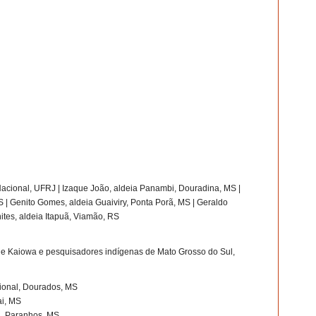
acional, UFRJ | Izaque João, aldeia Panambi, Douradina, MS |
 | Genito Gomes, aldeia Guaiviry, Ponta Porã, MS | Geraldo
ites, aldeia Itapuã, Viamão, RS
e Kaiowa e pesquisadores indígenas de Mato Grosso do Sul,
ional, Dourados, MS
ai, MS
u, Paranhos, MS