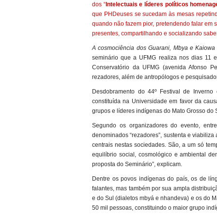
dos “
Intelectuais e líderes políticos homena
que PHDeuses se sucedam às mesas repetindo 
quando não fazem pior, pretendendo falar em
presentes, compartilhando e socializando sabe
A cosmociência dos Guarani, Mbya e Kaiowa 
seminário que a UFMG realiza nos dias 11 
Conservatório da UFMG (avenida Afonso Pena
rezadores, além de antropólogos e pesquisadore
Desdobramento do 44º Festival de Inverno
constituída na Universidade em favor da cau
grupos e líderes indígenas do Mato Grosso do 
Segundo os organizadores do evento, entre
denominados “rezadores”, sustenta e viabiliza 
centrais nestas sociedades. São, a um só temp
equilíbrio social, cosmológico e ambiental d
proposta do Seminário”, explicam.
Dentre os povos indígenas do país, os de lí
falantes, mas também por sua ampla distribuição
e do Sul (dialetos mbyá e nhandeva) e os do 
50 mil pessoas, constituindo o maior grupo ind