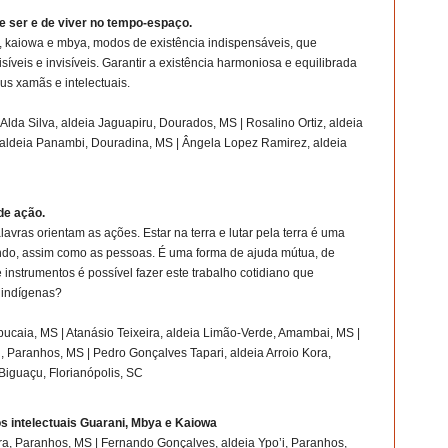
e ser e de viver no tempo-espaço.
 kaiowa e mbya, modos de existência indispensáveis, que
síveis e invisíveis. Garantir a existência harmoniosa e equilibrada
us xamãs e intelectuais.
Alda Silva, aldeia Jaguapiru, Dourados, MS | Rosalino Ortiz, aldeia
, aldeia Panambi, Douradina, MS | Ângela Lopez Ramirez, aldeia
de ação.
vras orientam as ações. Estar na terra e lutar pela terra é uma
frendo, assim como as pessoas. É uma forma de ajuda mútua, de
 instrumentos é possível fazer este trabalho cotidiano que
 indígenas?
ucaia, MS | Atanásio Teixeira, aldeia Limão-Verde, Amambai, MS |
, Paranhos, MS | Pedro Gonçalves Tapari, aldeia Arroio Kora,
Biguaçu, Florianópolis, SC
intelectuais Guarani, Mbya e Kaiowa
ra, Paranhos, MS | Fernando Gonçalves, aldeia Ypo’i, Paranhos,