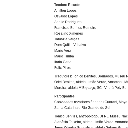
Teodoro Ricarde
Amilton Lopes
Osvaldo Lopes
Adelio Rodrigues
Francisco Benites Romeiro
Rosalino Ximenes
Tomazia Vargas
Dom Quitito Vilhalva
Mario Vera
Mario Turiba
Ilario Cario
Felix Pires
Tradutores: Tonico Benites, Dourados, Museu N
Oriel Benites, aldeia Limão Verde, Amambai, MS
Moreira, aldeia M’Biguaçu, SC | Vherá Poty Ben
Participantes
Convidados rezadores ñanderu Guarani, Mbya 
Santa Catarina e Rio Grande do Sul
Tonico Benites, antropólogo, UFRJ, Museu Nac
Atanásio Teixeira, aldeia Limão-Verde, Amamb
Jorge Oliveira Gonçalves, aldeia Potrero Guas