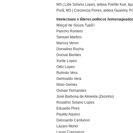
MS | Lide Solano Lopes, aldeia Pyelito Kue, Igu
Porã, MS | Crecencia Flores, aldeia Guaiviry, 
Intelectuais e líderes políticos homenageado
Marçal de Souza Tupã’i
Pancho Romero
Samuel Martins
Marcos Veron
Dorvalino Rocha
Dorival Benites
Xurite Lopes
Ortiz Lopes
Rolindo Vera
Genivaldo Vera
Nísio Gomes
Osmair Fernandes
José Barbosa de Almeida (Zezinho)
Rosalino Solano Lopes
Eduardo Pires
Paulito Aquino
Delosanto Centurion
Lázaro Morel
Lauro Concianza