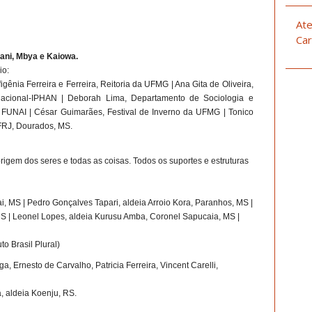
Ate
Car
rani, Mbya e Kaiowa.
io:
gênia Ferreira e Ferreira, Reitoria da UFMG | Ana Gita de Oliveira,
co Nacional-IPHAN | Deborah Lima, Departamento de Sociologia e
, FUNAI | César Guimarães, Festival de Inverno da UFMG | Tonico
FRJ, Dourados, MS.
rigem dos seres e todas as coisas. Todos os suportes e estruturas
, MS | Pedro Gonçalves Tapari, aldeia Arroio Kora, Paranhos, MS |
S | Leonel Lopes, aldeia Kurusu Amba, Coronel Sapucaia, MS |
o Brasil Plural)
ega, Ernesto de Carvalho, Patricia Ferreira, Vincent Carelli,
a, aldeia Koenju, RS.