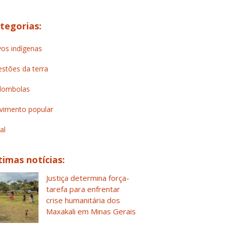
tegorias:
os indígenas
stões da terra
lombolas
imento popular
al
timas notícias:
Justiça determina força-
tarefa para enfrentar
crise humanitária dos
Maxakali em Minas Gerais