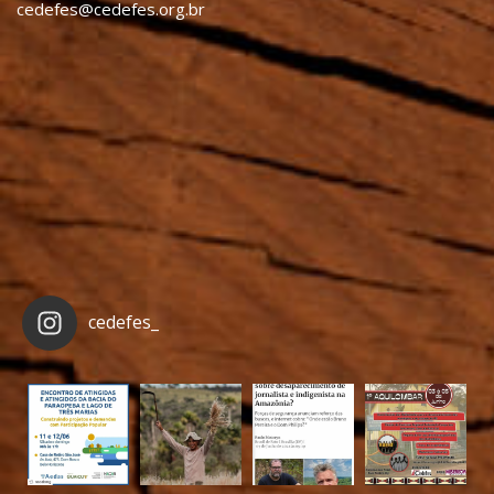
cedefes@cedefes.org.br
cedefes_