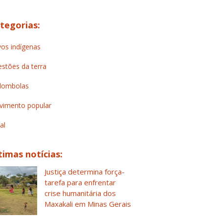
tegorias:
os indígenas
stões da terra
lombolas
imento popular
al
timas notícias:
Justiça determina força-
tarefa para enfrentar
crise humanitária dos
Maxakali em Minas Gerais