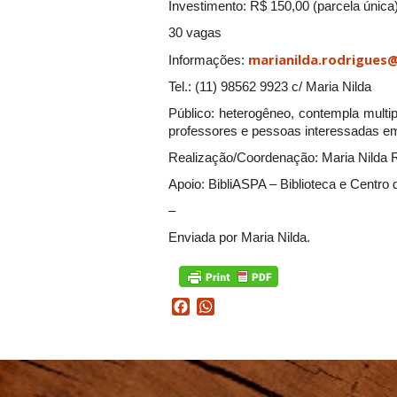
Investimento: R$ 150,00 (parcela única
30 vagas
marianilda.rodrigues
Informações:
Tel.: (11) 98562 9923 c/ Maria Nilda
Público: heterogêneo, contempla multipl
professores e pessoas interessadas em
Realização/Coordenação: Maria Nilda 
Apoio: BibliASPA – Biblioteca e Centr
–
Enviada por Maria Nilda.
Facebook
WhatsApp