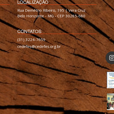
LOCALIZAÇÃO
Rua Demétrio Ribeiro, 195 | Vera Cruz
Belo Horizonte - MG - CEP 30285-680
CONTATOS
(31) 3224-7659
cedefes@cedefes.org.br