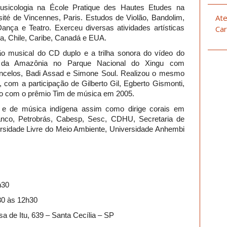
sicologia na École Pratique des Hautes Etudes na
Ate
sité de Vincennes, Paris. Estudos de Violão, Bandolim,
Dança e Teatro. Exerceu diversas atividades artísticas
Car
a, Chile, Caribe, Canadá e EUA.
ção musical do CD duplo e a trilha sonora do vídeo do
 da Amazônia no Parque Nacional do Xingu com
ncelos, Badi Assad e Simone Soul. Realizou o mesmo
, com a participação de Gilberto Gil, Egberto Gismonti,
ido com o prêmio Tim de música em 2005.
o e de música indígena assim como dirige corais em
banco, Petrobrás, Cabesp, Sesc, CDHU, Secretaria de
ersidade Livre do Meio Ambiente, Universidade Anhembi
h30
30 às 12h30
a de Itu, 639 – Santa Cecília – SP