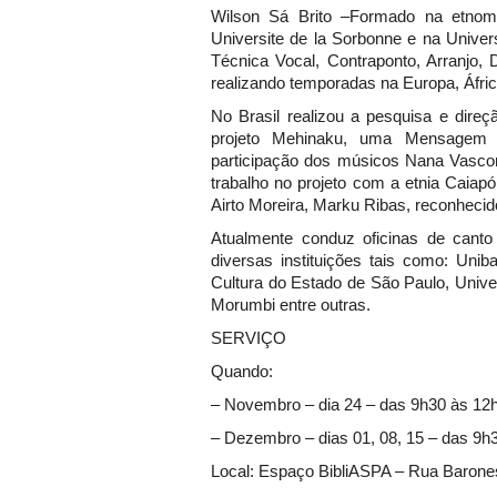
Wilson Sá Brito –Formado na etnomu
Universite de la Sorbonne e na Univer
Técnica Vocal, Contraponto, Arranjo, 
realizando temporadas na Europa, Áfric
No Brasil realizou a pesquisa e dire
projeto Mehinaku, uma Mensagem
participação dos músicos Nana Vasco
trabalho no projeto com a etnia Caiapó
Airto Moreira, Marku Ribas, reconhec
Atualmente conduz oficinas de cant
diversas instituições tais como: Uni
Cultura do Estado de São Paulo, Univ
Morumbi entre outras.
SERVIÇO
Quando:
– Novembro – dia 24 – das 9h30 às 12
– Dezembro – dias 01, 08, 15 – das 9h
Local: Espaço BibliASPA – Rua Barones