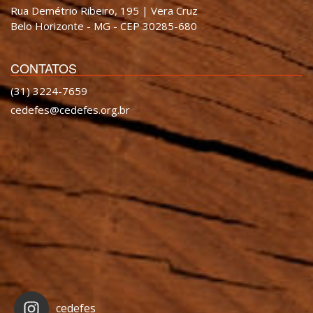
Rua Demétrio Ribeiro, 195 | Vera Cruz
Belo Horizonte - MG - CEP 30285-680
CONTATOS
(31) 3224-7659
cedefes@cedefes.org.br
cedefes_