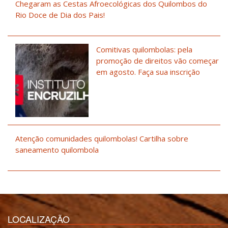
Chegaram as Cestas Afroecológicas dos Quilombos do
Rio Doce de Dia dos Pais!
Comitivas quilombolas: pela
promoção de direitos vão começar
em agosto. Faça sua inscrição
Atenção comunidades quilombolas! Cartilha sobre
saneamento quilombola
LOCALIZAÇÃO