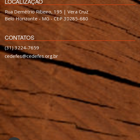
LOCALIZAÇÃO
Rua Demétrio Ribeiro, 195 | Vera Cruz
Belo Horizonte - MG - CEP 30285-680
CONTATOS
(31) 3224-7659
cedefes@cedefes.org.br