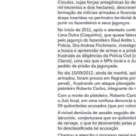
Crioulos, cujas forças antagônicas às de
mil trezentos e dois hectares), descrev
formação de milícias armadas e financiad
áreas inseridas no perímetro territorial 
punir os fazendeiros e seus jagunços.
No início de 2011, após o atentado cont
Lima Dutra (Coquinho), que quase falec
pelo jagunço do fazendeiro Raul Ardito 
Policia, Dra Andrea Pochmann, investigou e
a busca e apreensão de armas e a prisão
frustrada as diligências da Polícia Civi
Claros), uma vez que o MPe local e o J
pedido de prisão da jagunçada.
No dia 15/09/2012, ainda de manhã, apó
armados, foram presos em flagrante po
penal) , frustrando um ataque planejado
pistoleiro Roberto Carlos, integrante do 
Com a morte do pistoleiro, Roberto Car
o Juiz local, em uma confusa denuncia
09 quilombolas acusados (que por coinci
A risível denúncia de assalto seguido de
latrocínio, conjecturava que os quilombol
de cerveja. o que foi desmentido pelas 
foi desclassificada tal acusação.
Chamou a atenção o processo penal guia