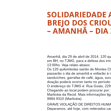
SOLIDARIEDADE 
BREJO DOS CRIO
– AMANHÃ – DIA 
Amanhã, dia 29 de abril de 2014, 120 q
em BH, no TJMG, para a defesa dos irm
13:00hs. Veja relato abaixo.
Os 120 quilombolas sairão de Montes Cl
passarão o dia de amanhã e voltarão à n
sanduíches, garrafas de café, água, su
doação poderá ocorrer tanto no períod
O endereço do TJMG é: Rua Goiás, 229
Chegando ao local podem procurar por: 
Marlicéia da Recid. Mais informações li
9984.9310 (Marlicéia).
GRAVE VIOLAÇÃO DE DIREITOS HUM
Deparamos, até hoje, com reiterados cas