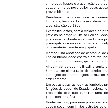
em provas frágeis e a aceitação de argum
quatro, entre os nove quilombolas acus
provas idôneas .
Denota-se, que no caso concreto examina
humanos, banidas do nosso sistema co
a constituição de 1988.
Exemplifiquemos, com a violação do prin
previsto no artigo 5º, inciso LVII da Co
processual atribuída ao acusado pela pr
prerrogativa de não ser considerado cul
condenatória transite em julgado.
Merece uma anotação de destaque, de qu
luta da humanidade contra o arbítrio, po
humanos internacionais, que o Estado br
Ainda mais, porque, no Brasil, o capitul
humana, em última ratio, dos direitos h
ser objeto de interpretações contrária
ordenamento.
Em outras palavras, os 4 quilombolas pr
funções de poder, do Estado nacional, o
presumida, pois, que, cumprem uma "pena
penal condenatória.
Noutro sentido, para uma prisão cautelar
devem seguir com limites estreitos deferid