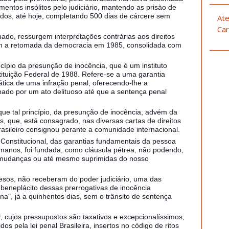
entos insólitos pelo judiciário, mantendo as prisào de
ados, até hoje, completando 500 dias de cárcere sem
Ate
Car
do, ressurgem interpretações contrárias aos direitos
m a retomada da democracia em 1985, consolidada com
cípio da presunção de inocência, que é um instituto
nstituição Federal de 1988. Refere-se a uma garantia
ática de uma infração penal, oferecendo-lhe a
pado por um ato delituoso até que a sentença penal
e tal princípio, da presunção de inocência, advém da
is, que, está consagrado, nas diversas cartas de direitos
asileiro consignou perante a comunidade internacional.
o Constitucional, das garantias fundamentais da pessoa
umanos, foi fundada, como cláusula pétrea, não podendo,
s, mudanças ou até mesmo suprimidas do nosso
esos, não receberam do poder judiciário, uma das
 beneplácito dessas prerrogativas de inocência
", já a quinhentos dias, sem o trânsito de sentença
, cujos pressupostos são taxativos e excepcionalíssimos,
os pela lei penal Brasileira, insertos no código de ritos