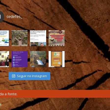
cedefes_
Seguir no Instagram
a a fonte.
a.