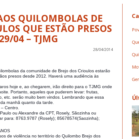
AOS QUILOMBOLAS DE
Ca
ULOS QUE ESTÃO PRESOS
Pov
29/04 – TJMG
Que
28/04/2014
Qui
Mov
uilombolas da comunidade de Brejo dos Crioulos estarão
ãos presos desde 2012. Haverá uma audiência às
Ger
aros hoje e, ao chegarem, irão direito para o TJMG onde
oite. Portanto, aqueles que puderem levar: frutas,
Úl
co, etc. serão muito bem vindos. Lembrando que essa
o da manhã quanto da tarde.
 – Centro.
Paulo ou Alexandre da CPT, Rosely, Sãozinha ou
gar para: 8763.9787 (Rosely); 85678574(Saozinha);
ANOS
os de violência no território do Quilombo Brejo dos