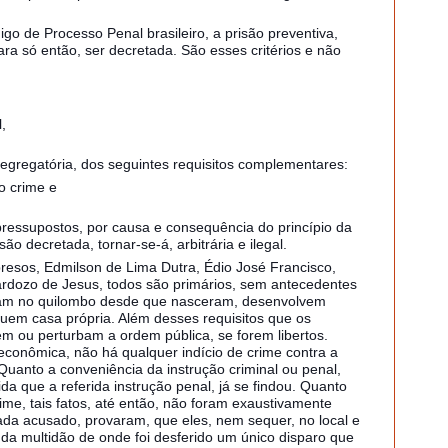
go de Processo Penal brasileiro, a prisão preventiva,
ara só então, ser decretada. São esses critérios e não
l,
egregatória, dos seguintes requisitos complementares:
o crime e
essupostos, por causa e consequência do princípio da
ão decretada, tornar-se-á, arbitrária e ilegal.
resos, Edmilson de Lima Dutra, Édio José Francisco,
rdozo de Jesus, todos são primários, sem antecedentes
moram no quilombo desde que nasceram, desenvolvem
ossuem casa própria. Além desses requisitos que os
m ou perturbam a ordem pública, se forem libertos.
conômica, não há qualquer indício de crime contra a
uanto a conveniência da instrução criminal ou penal,
ida que a referida instrução penal, já se findou. Quanto
rime, tais fatos, até então, não foram exaustivamente
ada acusado, provaram, que eles, nem sequer, no local e
da multidão de onde foi desferido um único disparo que