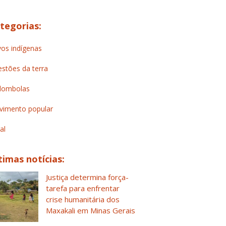
tegorias:
os indígenas
stões da terra
lombolas
imento popular
al
timas notícias:
Justiça determina força-
tarefa para enfrentar
crise humanitária dos
Maxakali em Minas Gerais