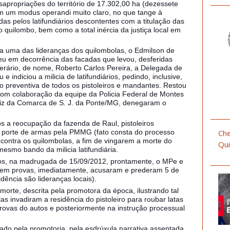
sapropriações do território de 17.302,00 ha (dezessete
em um modus operandi muito claro, no que tange à
as pelos latifundiários descontentes com a titulação das
do quilombo, bem como a total inércia da justiça local em
ra uma das lideranças dos quilombolas, o Edmilson de
eu em decorrência das facadas que levou, desferidas
Lerário, de nome, Roberto Carlos Pereira, a Delegada de
 indiciou a milicia de latifundiários, pedindo, inclusive,
 preventiva de todos os pistoleiros e mandantes. Restou
l (com colaboração da equipe da Policia Federal de Montes
uiz da Comarca de S. J. da Ponte/MG, denegaram o
s a reocupação da fazenda de Raul, pistoleiros
Che
r porte de armas pela PMMG (fato consta do processo
 contra os quilombolas, a fim de vingarem a morte do
Qui
mesmo bando da milicia latifundiária.
los, na madrugada de 15/09/2012, prontamente, o MPe e
 sem provas, imediatamente, acusaram e prederam 5 de
dência são lideranças locais).
 morte, descrita pela promotora da época, ilustrando tal
as invadiram a residência do pistoleiro para roubar latas
provas do autos e posteriormente na instrução processual
do pela promotoria, pela esdrúxula narrativa assentada