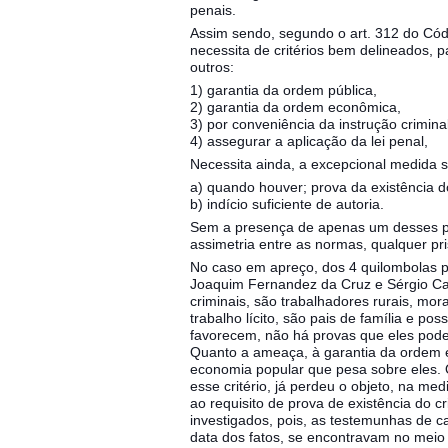
penais.
Assim sendo, segundo o art. 312 do Códi
necessita de critérios bem delineados, p
outros:
1) garantia da ordem pública,
2) garantia da ordem econômica,
3) por conveniência da instrução crimina
4) assegurar a aplicação da lei penal,
Necessita ainda, a excepcional medida s
a) quando houver; prova da existência d
b) indício suficiente de autoria.
Sem a presença de apenas um desses pr
assimetria entre as normas, qualquer pris
No caso em apreço, dos 4 quilombolas p
Joaquim Fernandez da Cruz e Sérgio Ca
criminais, são trabalhadores rurais, 
trabalho lícito, são pais de família e p
favorecem, não há provas que eles pode
Quanto a ameaça, à garantia da ordem e
economia popular que pesa sobre eles. Q
esse critério, já perdeu o objeto, na med
ao requisito de prova de existência do c
investigados, pois, as testemunhas de c
data dos fatos, se encontravam no meio 