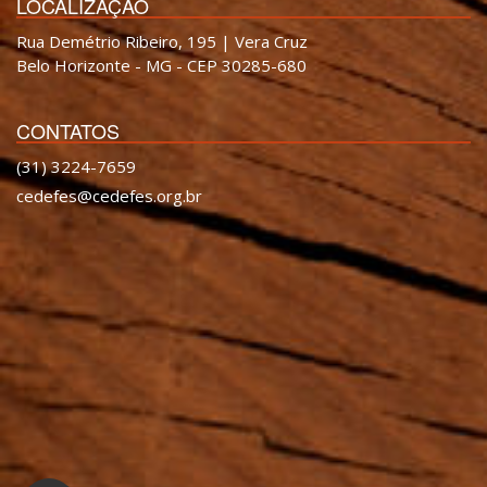
LOCALIZAÇÃO
Rua Demétrio Ribeiro, 195 | Vera Cruz
Belo Horizonte - MG - CEP 30285-680
CONTATOS
(31) 3224-7659
cedefes@cedefes.org.br