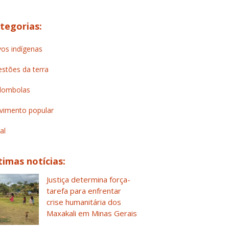
tegorias:
os indígenas
stões da terra
lombolas
imento popular
al
timas notícias:
Justiça determina força-
tarefa para enfrentar
crise humanitária dos
Maxakali em Minas Gerais