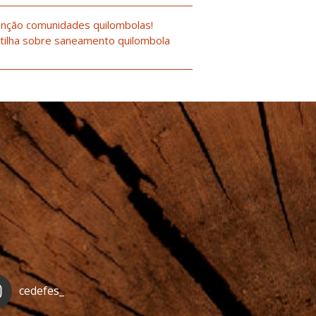
nção comunidades quilombolas!
tilha sobre saneamento quilombola
cedefes_