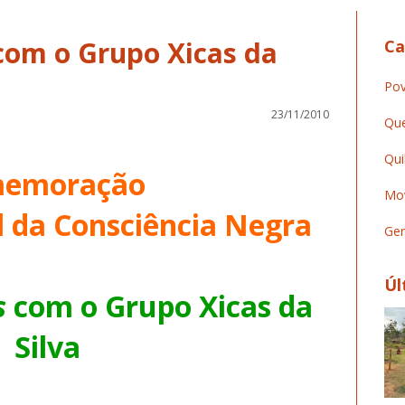
com o Grupo Xicas da
Ca
Pov
23/11/2010
Que
Qui
emoração
Mov
l da Consciência Negra
Ger
Úl
s
com o Grupo Xicas da
Silva