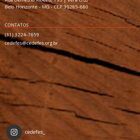
Belo Horizonte - MG - CEP 30285-680
CONTATOS
(31) 3224-7659
cedefes@cedefes.org.br
cedefes_