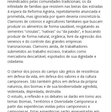
reivindicados pelas comunidades tradicionais; os da
infinidade de famílias que resistem nas beiras das estradas
à espera da Reforma Agrária, repetidamente anunciada e
prometida, mas ignorada por quem deveria concretizá-la.
Clamores de colonos e agricultores familiares que buscam
produzir os alimentos de forma saudável, resgatando as
sementes “crioulas”, “nativas” ou “da paixão”, e buscando
produzir de forma natural, orgânica, livre da agressão dos
venenos e do controle das grandes empresas
transnacionais. Clamores ainda, de trabalhadores
submetidos ao trabalho escravo, tratados como
mercadoria descartável, espoliados de sua dignidade e
cidadania.
O clamor dos povos do campo são gritos de resistência
em defesa da vida, em defesa dos valores e da cultura
camponeses. São também gritos em defesa da própria
natureza, dos biomas e de sua biodiversidade agredida,
violentada, depredada, destruída.
O estudo, a reflexão e os debates se darão em torno aos
temas Biomas, Territórios e Diversidade Camponesa a
partir das experiências vividas pelos camponeses e
camponesas. Estas experiências serão apresentadas em