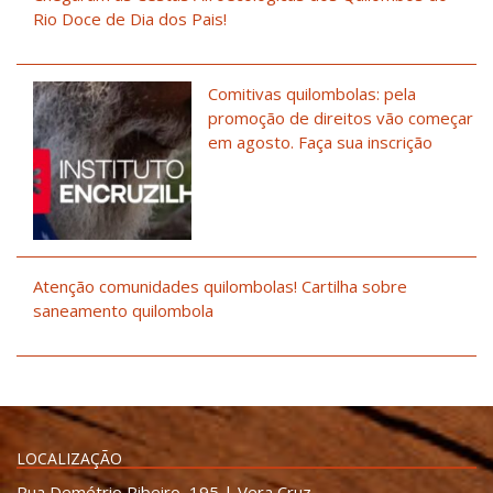
Rio Doce de Dia dos Pais!
Comitivas quilombolas: pela
promoção de direitos vão começar
em agosto. Faça sua inscrição
Atenção comunidades quilombolas! Cartilha sobre
saneamento quilombola
LOCALIZAÇÃO
Rua Demétrio Ribeiro, 195 | Vera Cruz