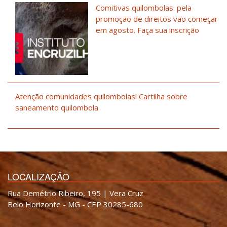
Comitivas quilombolas: pela
promoção de direitos vão começar
em agosto. Faça sua inscrição
Atenção comunidades quilombolas! Cartilha sobre
saneamento quilombola
LOCALIZAÇÃO
Rua Demétrio Ribeiro, 195 | Vera Cruz
Belo Horizonte - MG - CEP 30285-680