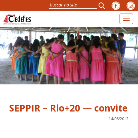
Toggl
naviga
SEPPIR – Rio+20 — convite
14/06/2012