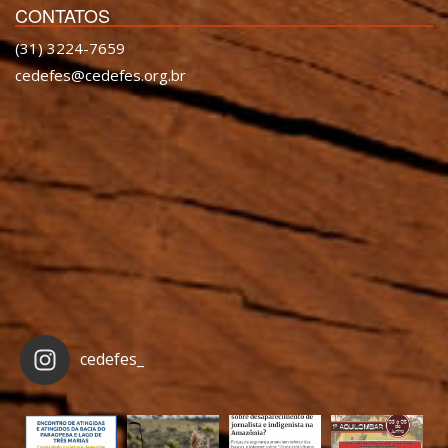
CONTATOS
(31) 3224-7659
cedefes@cedefes.org.br
cedefes_