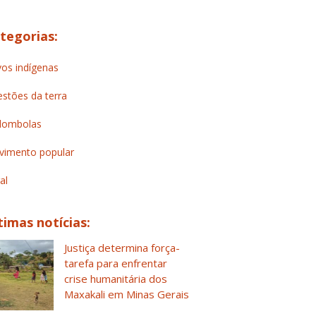
tegorias:
os indígenas
stões da terra
lombolas
imento popular
al
timas notícias:
Justiça determina força-
tarefa para enfrentar
crise humanitária dos
Maxakali em Minas Gerais