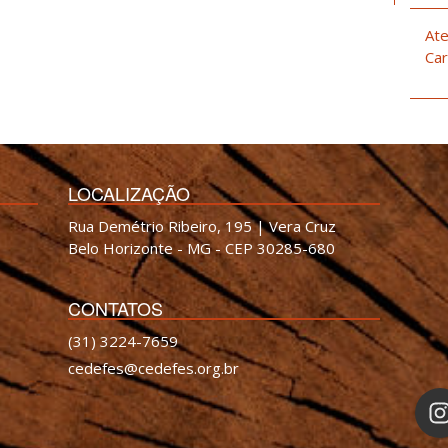
Ate
Car
LOCALIZAÇÃO
Rua Demétrio Ribeiro, 195 | Vera Cruz
Belo Horizonte - MG - CEP 30285-680
CONTATOS
(31) 3224-7659
cedefes@cedefes.org.br