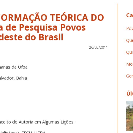
 FORMAÇÃO TEÓRICA DO
Ca
 de Pesquisa Povos
Pov
deste do Brasil
Que
26/05/2011
Qui
Mov
manas da Ufba
Ger
lvador, Bahia
Úl
ceito de Autoria em Algumas Lições.
Biblioteca), FFCH-UFBA.