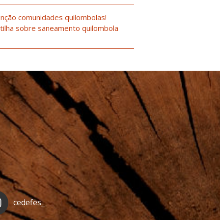
nção comunidades quilombolas!
tilha sobre saneamento quilombola
cedefes_