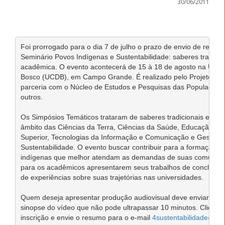
30/06/2011
Foi prorrogado para o dia 7 de julho o prazo de envio de resumo
Seminário Povos Indígenas e Sustentabilidade: saberes tradicion
acadêmica. O evento acontecerá de 15 à 18 de agosto na Unive
Bosco (UCDB), em Campo Grande. É realizado pelo Projeto Red
parceria com o Núcleo de Estudos e Pesquisas das Populações I
outros.

Os Simpósios Temáticos trataram de saberes tradicionais e for
âmbito das Ciências da Terra, Ciências da Saúde, Educação Bás
Superior, Tecnologias da Informação e Comunicação e Gestão Terr
Sustentabilidade. O evento buscar contribuir para a formação de 
indígenas que melhor atendam as demandas de suas comunidad
para os acadêmicos apresentarem seus trabalhos de conclusão d
de experiências sobre suas trajetórias nas universidades.

Quem deseja apresentar produção audiovisual deve enviar até o d
sinopse do vídeo que não pode ultrapassar 10 minutos. Clique aq
inscrição e envie o resumo para o e-mail 
4sustentabilidade@gm