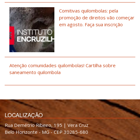
Comitivas quilombolas: pela
promoção de direitos vão começar
em agosto. Faça sua inscrição
Atenção comunidades quilombolas! Cartilha sobre
saneamento quilombola
LOCALIZAÇÃO
Rua Demétrio Ribeiro, 195 | Vera Cruz
Belo Horizonte - MG - CEP 30285-680