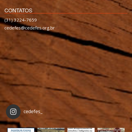
CONTATOS
(31) 3224-7659
cedefes@cedefes.org.br
cedefes_