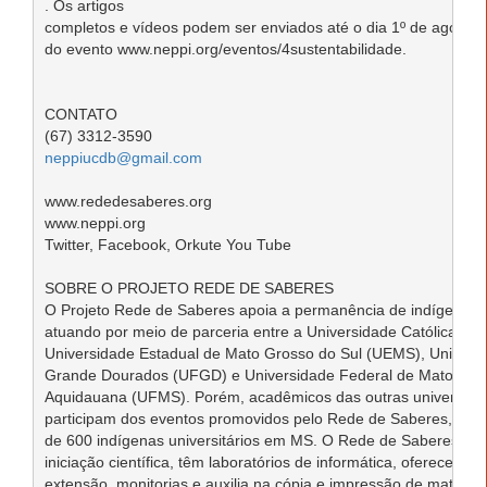
. Os artigos 

completos e vídeos podem ser enviados até o dia 1º de agosto. S
do evento www.neppi.org/eventos/4sustentabilidade. 

CONTATO

neppiucdb@gmail.com
www.rededesaberes.org

www.neppi.org

Twitter, Facebook, Orkute You Tube 

SOBRE O PROJETO REDE DE SABERES

O Projeto Rede de Saberes apoia a permanência de indígenas no
atuando por meio de parceria entre a Universidade Católica Do
Universidade Estadual de Mato Grosso do Sul (UEMS), Universid
Grande Dourados (UFGD) e Universidade Federal de Mato Gross
Aquidauana (UFMS). Porém, acadêmicos das outras universida
participam dos eventos promovidos pelo Rede de Saberes, que 
de 600 indígenas universitários em MS. O Rede de Saberes estim
iniciação científica, têm laboratórios de informática, oferece curs
extensão, monitorias e auxilia na cópia e impressão de material