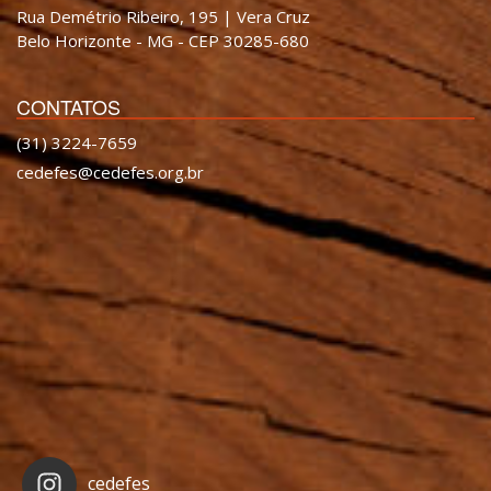
Rua Demétrio Ribeiro, 195 | Vera Cruz
Belo Horizonte - MG - CEP 30285-680
CONTATOS
(31) 3224-7659
cedefes@cedefes.org.br
cedefes_