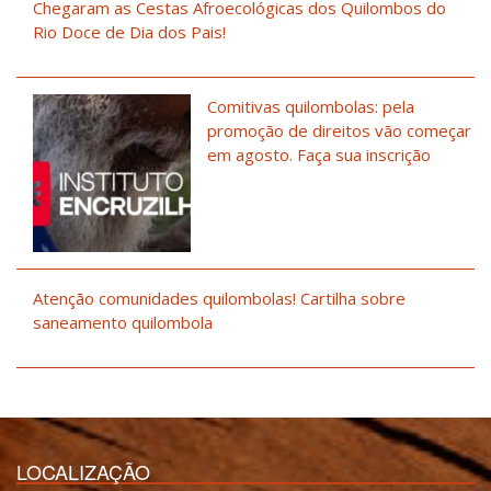
Chegaram as Cestas Afroecológicas dos Quilombos do
Rio Doce de Dia dos Pais!
Comitivas quilombolas: pela
promoção de direitos vão começar
em agosto. Faça sua inscrição
Atenção comunidades quilombolas! Cartilha sobre
saneamento quilombola
LOCALIZAÇÃO