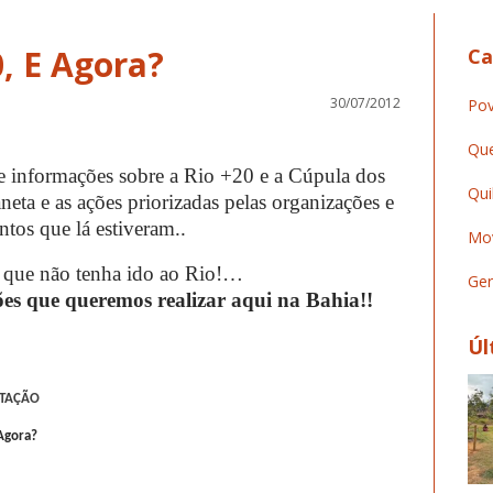
, E Agora?
Ca
30/07/2012
Pov
Que
de informações sobre a Rio +20 e a Cúpula dos
Qui
aneta e as ações priorizadas pelas organizações e
tos que lá estiveram..
Mov
que não tenha ido ao Rio!…
Ger
es que queremos realizar aqui na Bahia!!
Úl
NTAÇÃO
 Agora?