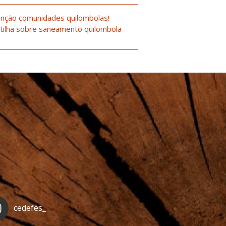
nção comunidades quilombolas!
tilha sobre saneamento quilombola
cedefes_