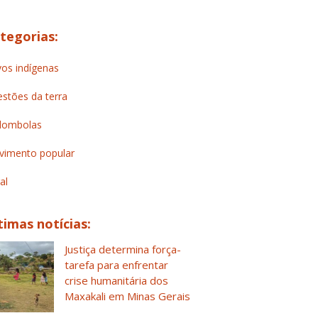
tegorias:
os indígenas
stões da terra
lombolas
imento popular
al
timas notícias:
Justiça determina força-
tarefa para enfrentar
crise humanitária dos
Maxakali em Minas Gerais