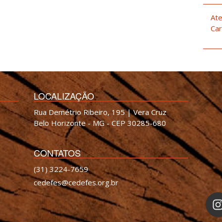
Ate
Car
LOCALIZAÇÃO
Rua Demétrio Ribeiro, 195 | Vera Cruz
Belo Horizonte - MG - CEP 30285-680
CONTATOS
(31) 3224-7659
cedefes@cedefes.org.br