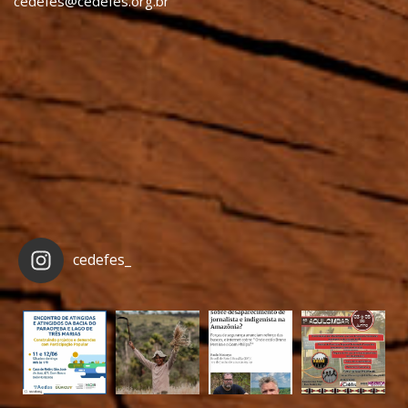
cedefes@cedefes.org.br
cedefes_