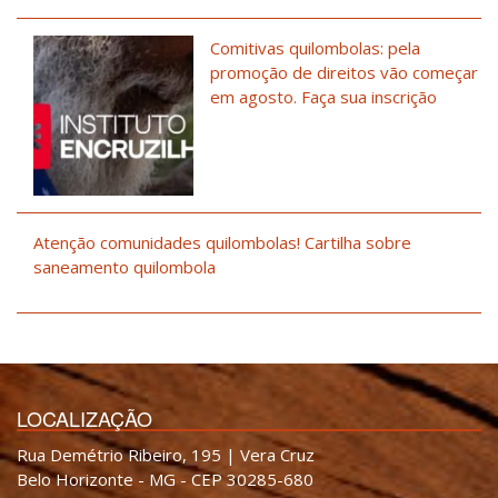
Comitivas quilombolas: pela
promoção de direitos vão começar
em agosto. Faça sua inscrição
Atenção comunidades quilombolas! Cartilha sobre
saneamento quilombola
LOCALIZAÇÃO
Rua Demétrio Ribeiro, 195 | Vera Cruz
Belo Horizonte - MG - CEP 30285-680