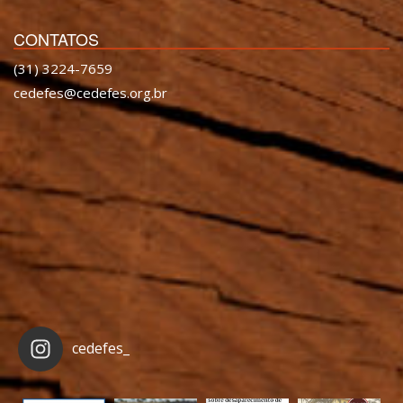
CONTATOS
(31) 3224-7659
cedefes@cedefes.org.br
cedefes_