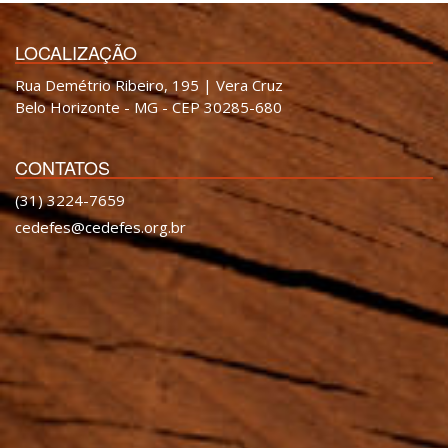
LOCALIZAÇÃO
Rua Demétrio Ribeiro, 195 | Vera Cruz
Belo Horizonte - MG - CEP 30285-680
CONTATOS
(31) 3224-7659
cedefes@cedefes.org.br