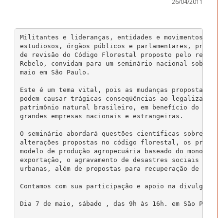
26/04/2011
Militantes e lideranças, entidades e movimentos, am
estudiosos, órgãos públicos e parlamentares, preocu
de revisão do Código Florestal proposto pelo relato
Rebelo, convidam para um seminário nacional sobre o
maio em São Paulo. 

Este é um tema vital, pois as mudanças propostas no
podem causar trágicas conseqüências ao legalizar a 
patrimônio natural brasileiro, em benefício do agro
grandes empresas nacionais e estrangeiras. 

O seminário abordará questões científicas sobre os 
alterações propostas no código florestal, os proble
modelo de produção agropecuária baseado do monocult
exportação, o agravamento de desastres sociais e am
urbanas, além de propostas para recuperação de área
Contamos com sua participação e apoio na divulgação
Dia 7 de maio, sábado , das 9h às 16h. em São Paulo