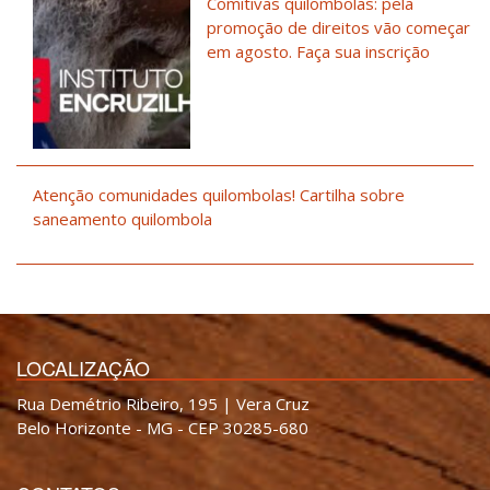
Comitivas quilombolas: pela
promoção de direitos vão começar
em agosto. Faça sua inscrição
Atenção comunidades quilombolas! Cartilha sobre
saneamento quilombola
LOCALIZAÇÃO
Rua Demétrio Ribeiro, 195 | Vera Cruz
Belo Horizonte - MG - CEP 30285-680