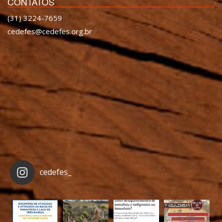
CONTATOS
(31) 3224-7659
cedefes@cedefes.org.br
cedefes_