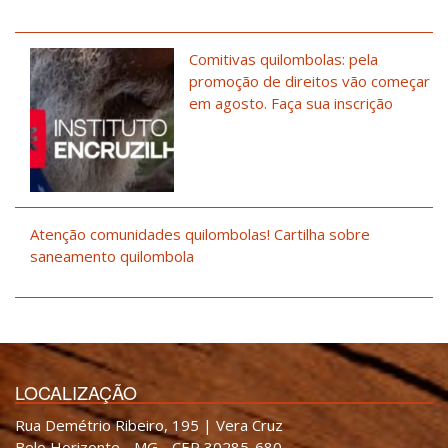
Comitivas quilombolas: pela
promoção de direitos vão começar
em agosto. Faça sua inscrição
Atenção comunidades quilombolas! Cartilha sobre
saneamento quilombola
LOCALIZAÇÃO
Rua Demétrio Ribeiro, 195 | Vera Cruz
Belo Horizonte - MG - CEP 30285-680