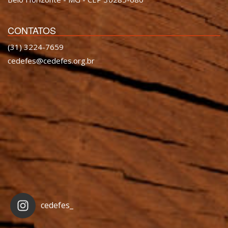
CONTATOS
(31) 3224-7659
cedefes@cedefes.org.br
cedefes_