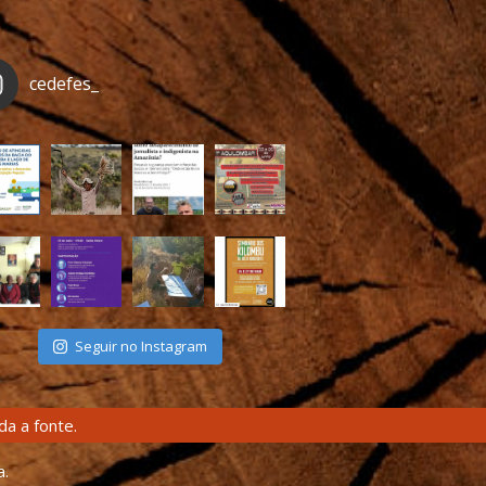
cedefes_
Seguir no Instagram
a a fonte.
a.