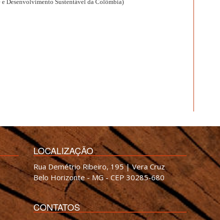
 e Desenvolvimento Sustentável da Colômbia)
LOCALIZAÇÃO
Rua Demétrio Ribeiro, 195 | Vera Cruz
Belo Horizonte - MG - CEP 30285-680
CONTATOS