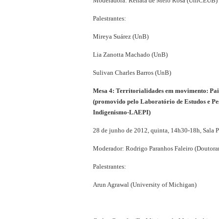
Moderadora: Renata de Melo Rosa (UniCEUB)
Palestrantes:
Mireya Suárez (UnB)
Lia Zanotta Machado (UnB)
Sulivan Charles Barros (UnB)
Mesa 4: Territorialidades em movimento: Pain
(promovido pelo Laboratório de Estudos e Pes
Indigenismo-LAEPI)
28 de junho de 2012, quinta, 14h30-18h, Sala 
Moderador: Rodrigo Paranhos Faleiro (Douto
Palestrantes:
Arun Agrawal (University of Michigan)