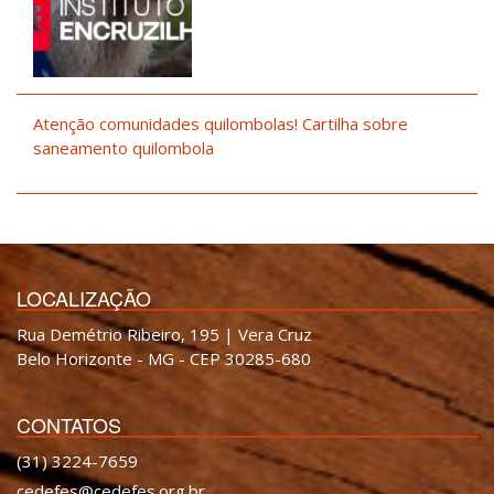
Atenção comunidades quilombolas! Cartilha sobre
saneamento quilombola
LOCALIZAÇÃO
Rua Demétrio Ribeiro, 195 | Vera Cruz
Belo Horizonte - MG - CEP 30285-680
CONTATOS
(31) 3224-7659
cedefes@cedefes.org.br