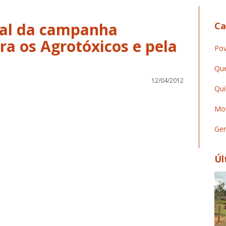
ual da campanha
Ca
a os Agrotóxicos e pela
Pov
Que
12/04/2012
Qui
Mov
Ger
Úl