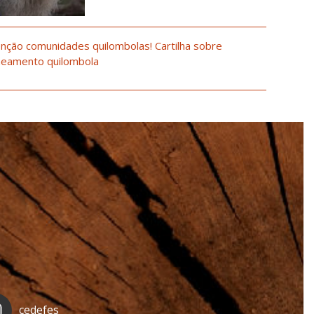
nção comunidades quilombolas! Cartilha sobre
neamento quilombola
cedefes_