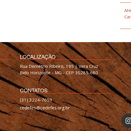
Ate
Car
LOCALIZAÇÃO
Rua Demétrio Ribeiro, 195 | Vera Cruz
Belo Horizonte - MG - CEP 30285-680
CONTATOS
(31) 3224-7659
cedefes@cedefes.org.br