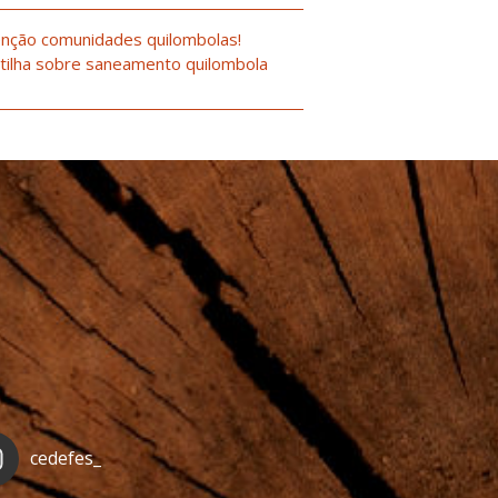
nção comunidades quilombolas!
tilha sobre saneamento quilombola
cedefes_