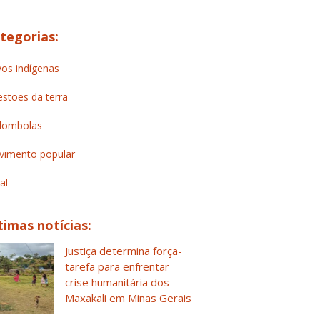
tegorias:
os indígenas
stões da terra
lombolas
imento popular
al
timas notícias:
Justiça determina força-
tarefa para enfrentar
crise humanitária dos
Maxakali em Minas Gerais