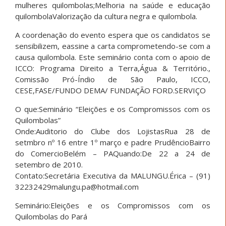
mulheres quilombolas;Melhoria na saúde e educação
quilombolaValorização da cultura negra e quilombola.
A coordenação do evento espera que os candidatos se
sensibilizem, eassine a carta comprometendo-se com a
causa quilombola. Este seminário conta com o apoio de
ICCO: Programa Direito a Terra,Água & Território.,
Comissão Pró-Índio de São Paulo, ICCO,
CESE,FASE/FUNDO DEMA/ FUNDAÇÃO FORD.SERVIÇO
O que:Seminário “Eleições e os Compromissos com os
Quilombolas”
Onde:Auditorio do Clube dos LojistasRua 28 de
setmbro nº 16 entre 1º março e padre PrudêncioBairro
do ComercioBelém – PAQuando:De 22 a 24 de
setembro de 2010.
Contato:Secretária Executiva da MALUNGU.Érica – (91)
32232429malungu.pa@hotmail.com
Seminário:Eleições e os Compromissos com os
Quilombolas do Pará