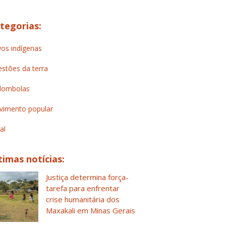
tegorias:
os indígenas
stões da terra
lombolas
imento popular
al
timas notícias:
Justiça determina força-
tarefa para enfrentar
crise humanitária dos
Maxakali em Minas Gerais