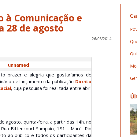
to à Comunicação e
Ca
ia 28 de agosto
Pov
26/08/2014
Que
Qui
Mov
ito prazer e alegria que gostaríamos de
Ger
minário de lançamento da publicação
Direito
acial
, cuja pesquisa foi realizada entre abril
Úl
e agosto, quinta-feira, a partir das 14h, no
 Rua Bittencourt Sampaio, 181 – Maré, Rio
rto ao público e t
odos os participantes da