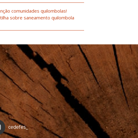
nção comunidades quilombolas!
tilha sobre saneamento quilombola
cedefes_