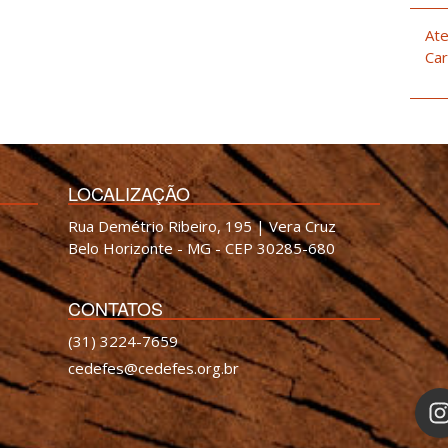
Ate
Car
LOCALIZAÇÃO
Rua Demétrio Ribeiro, 195 | Vera Cruz
Belo Horizonte - MG - CEP 30285-680
CONTATOS
(31) 3224-7659
cedefes@cedefes.org.br