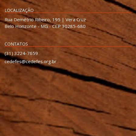
LOCALIZAÇÃO
Rua Demétrio Ribeiro, 195 | Vera Cruz
Belo Horizonte - MG - CEP 30285-680
CONTATOS
(31) 3224-7659
cedefes@cedefes.org.br