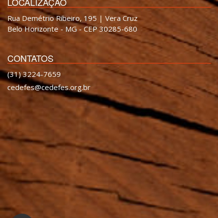
LOCALIZAÇÃO
Rua Demétrio Ribeiro, 195 | Vera Cruz
Belo Horizonte - MG - CEP 30285-680
CONTATOS
(31) 3224-7659
cedefes@cedefes.org.br