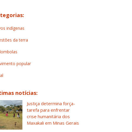
tegorias:
os indígenas
stões da terra
lombolas
imento popular
al
timas notícias:
Justiça determina força-
tarefa para enfrentar
crise humanitária dos
Maxakali em Minas Gerais