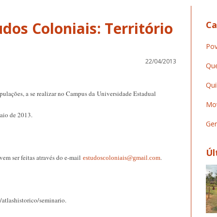
dos Coloniais: Território
Ca
Pov
22/04/2013
Que
Qui
opulações, a se realizar no Campus da Universidade Estadual
Mov
maio de 2013.
Ger
Úl
evem ser feitas através do e-mail
.
estudoscoloniais@gmail.com
atlashistorico/seminario.