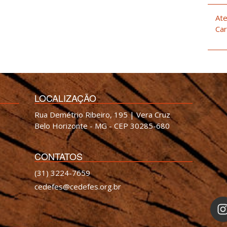
Ate
Car
LOCALIZAÇÃO
Rua Demétrio Ribeiro, 195 | Vera Cruz
Belo Horizonte - MG - CEP 30285-680
CONTATOS
(31) 3224-7659
cedefes@cedefes.org.br