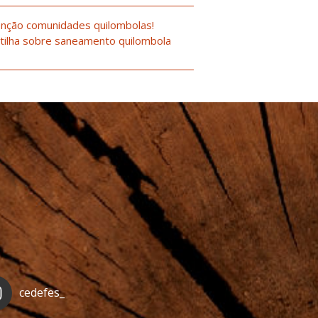
nção comunidades quilombolas!
tilha sobre saneamento quilombola
cedefes_