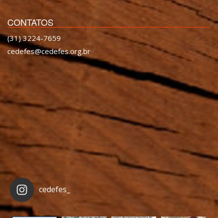
CONTATOS
(31) 3224-7659
cedefes@cedefes.org.br
cedefes_