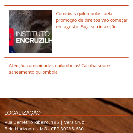
Comitivas quilombolas: pela
promoção de direitos vão começar
em agosto. Faça sua inscrição
Atenção comunidades quilombolas! Cartilha sobre
saneamento quilombola
LOCALIZAÇÃO
Rua Demétrio Ribeiro, 195 | Vera Cruz
Belo Horizonte - MG - CEP 30285-680