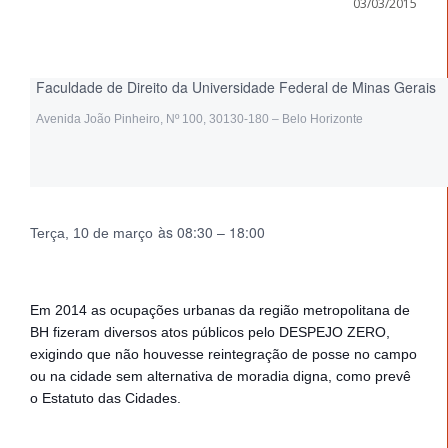
03/03/2015
Faculdade de Direito da Universidade Federal de Minas Gerais
Avenida João Pinheiro, Nº 100, 30130-180 – Belo Horizonte
às 08:30 – 18:00
Terça, 10 de março
Em 2014 as ocupações urbanas da região metropolitana de
BH fizeram diversos atos públicos pelo DESPEJO ZERO,
exigindo que não houvesse reintegração de posse no campo
ou na cidade sem alternativa de moradia digna, como prevê
o Estatuto das Cidades.