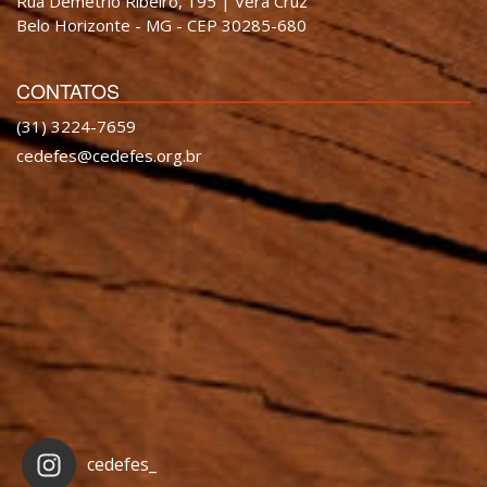
Rua Demétrio Ribeiro, 195 | Vera Cruz
Belo Horizonte - MG - CEP 30285-680
CONTATOS
(31) 3224-7659
cedefes@cedefes.org.br
cedefes_