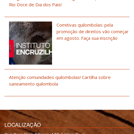
Rio Doce de Dia dos Pais!
Comitivas quilombolas: pela
promoção de direitos vão começar
em agosto. Faça sua inscrição
Atenção comunidades quilombolas! Cartilha sobre
saneamento quilombola
LOCALIZAÇÃO