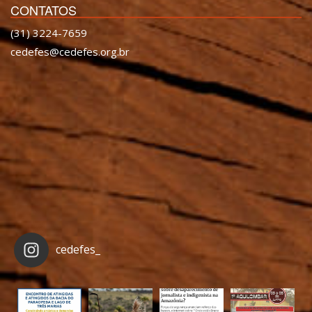
CONTATOS
(31) 3224-7659
cedefes@cedefes.org.br
cedefes_