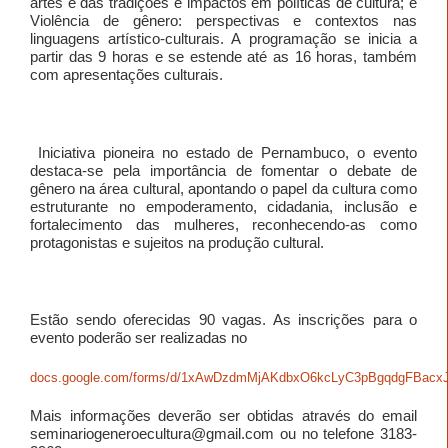
artes e das tradições e impactos em políticas de cultura; e
Violência de gênero: perspectivas e contextos nas
linguagens artístico-culturais. A programação se inicia a
partir das 9 horas e se estende até as 16 horas, também
com apresentações culturais.
Iniciativa pioneira no estado de Pernambuco, o evento
destaca-se pela importância de fomentar o debate de
gênero na área cultural, apontando o papel da cultura como
estruturante no empoderamento, cidadania, inclusão e
fortalecimento das mulheres, reconhecendo-as como
protagonistas e sujeitos na produção cultural.
Estão sendo oferecidas 90 vagas. As inscrições para o
evento poderão ser realizadas no
docs.google.com/forms/d/1xAwDzdmMjAKdbxO6kcLyC3pBgqdgFBacxJ
Mais informações deverão ser obtidas através do email
seminariogeneroecultura@gmail.com ou no telefone 3183-