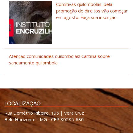
Comitivas quilombolas: pela
promoção de direitos vão começar
em agosto. Faça sua inscrição
Atenção comunidades quilombolas! Cartilha sobre
saneamento quilombola
LOCALIZAÇÃO
Rua Demétrio Ribeiro, 195 | Vera Cruz
Belo Horizonte - MG - CEP 30285-680