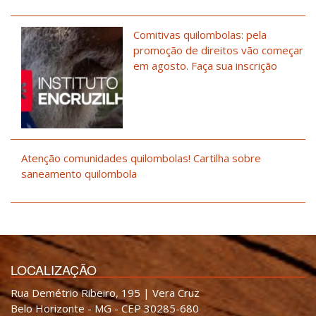
Comitivas quilombolas: pela
promoção de direitos vão começar
em agosto. Faça sua inscrição
Atenção comunidades quilombolas! Cartilha sobre
saneamento quilombola
LOCALIZAÇÃO
Rua Demétrio Ribeiro, 195 | Vera Cruz
Belo Horizonte - MG - CEP 30285-680