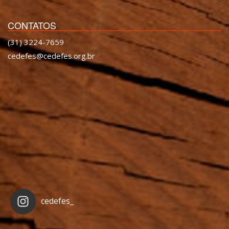
CONTATOS
(31) 3224-7659
cedefes@cedefes.org.br
cedefes_