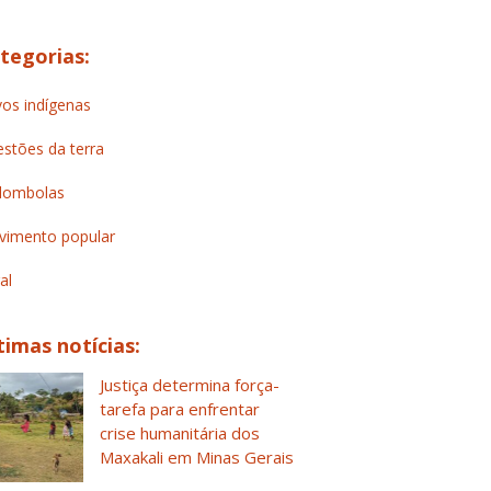
tegorias:
os indígenas
stões da terra
lombolas
imento popular
al
timas notícias:
Justiça determina força-
tarefa para enfrentar
crise humanitária dos
Maxakali em Minas Gerais