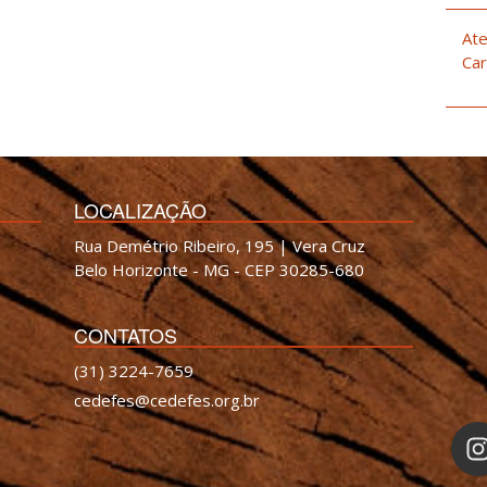
Ate
Car
LOCALIZAÇÃO
Rua Demétrio Ribeiro, 195 | Vera Cruz
Belo Horizonte - MG - CEP 30285-680
CONTATOS
(31) 3224-7659
cedefes@cedefes.org.br