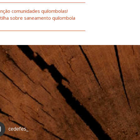
nção comunidades quilombolas!
tilha sobre saneamento quilombola
cedefes_