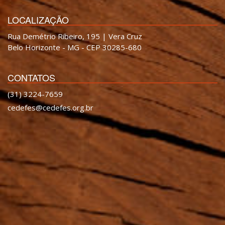
LOCALIZAÇÃO
Rua Demétrio Ribeiro, 195 | Vera Cruz
Belo Horizonte - MG - CEP 30285-680
CONTATOS
(31) 3224-7659
cedefes@cedefes.org.br