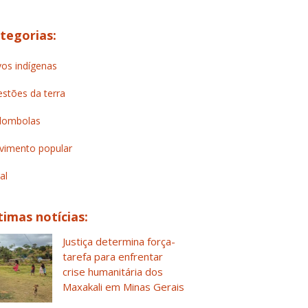
tegorias:
os indígenas
stões da terra
lombolas
imento popular
al
timas notícias:
Justiça determina força-
tarefa para enfrentar
crise humanitária dos
Maxakali em Minas Gerais