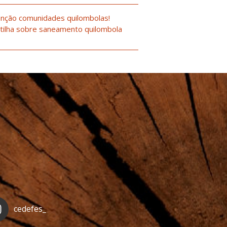
nção comunidades quilombolas!
tilha sobre saneamento quilombola
cedefes_