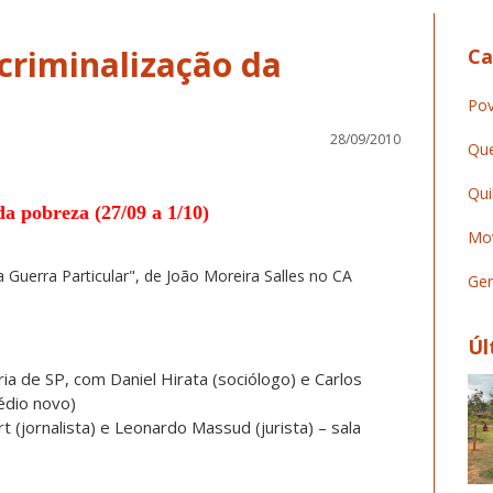
criminalização da
Ca
Pov
28/09/2010
Que
Qui
a pobreza (27/09 a 1/10)
Mov
a Guerra Particular", de João Moreira Salles no CA
Ger
Úl
eria de SP, com Daniel Hirata (sociólogo) e Carlos
rédio novo)
t (jornalista) e Leonardo Massud (jurista) – sala