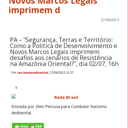
Novos Marcos Legais
imprimem d
27/06/2013
PA – “Segurança, Terras e Território:
Como a Política de Desenvolvimento e
Novos Marcos Legais imprimem
desafios aos cenários de Resistência
na Amazônia Oriental?”, dia 02/07, 16h
racismoambiental
Por
, 27/06/2013 11:27
Share
Share
Share
Share
Share
Share
Share
Share
Share
Share
More
on
on
on
on
on
on
on
on
on
on
Sharing
facebook
twitter
orkut
gmail
yahoomail
hotmail
live
googletranslate
favorites
print
Services
0
Enviada por Elen Pessoa para Combate Racismo
Ambiental.