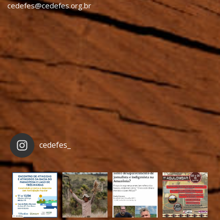
cedefes@cedefes.org.br
cedefes_