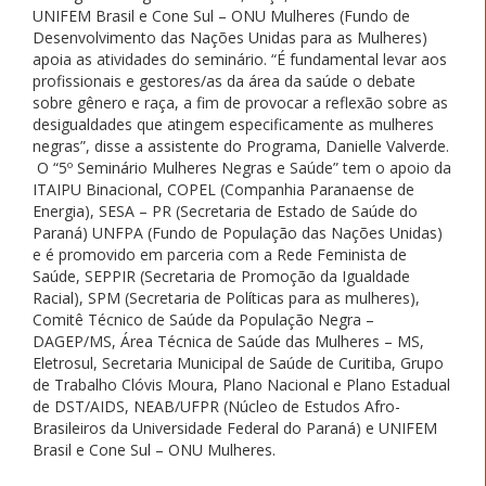
UNIFEM Brasil e Cone Sul – ONU Mulheres (Fundo de
Desenvolvimento das Nações Unidas para as Mulheres)
apoia as atividades do seminário. “É fundamental levar aos
profissionais e gestores/as da área da saúde o debate
sobre gênero e raça, a fim de provocar a reflexão sobre as
desigualdades que atingem especificamente as mulheres
negras”, disse a assistente do Programa, Danielle Valverde.
O “5º Seminário Mulheres Negras e Saúde” tem o apoio da
ITAIPU Binacional, COPEL (Companhia Paranaense de
Energia), SESA – PR (Secretaria de Estado de Saúde do
Paraná) UNFPA (Fundo de População das Nações Unidas)
e é promovido em parceria com a Rede Feminista de
Saúde, SEPPIR (Secretaria de Promoção da Igualdade
Racial), SPM (Secretaria de Políticas para as mulheres),
Comitê Técnico de Saúde da População Negra –
DAGEP/MS, Área Técnica de Saúde das Mulheres – MS,
Eletrosul, Secretaria Municipal de Saúde de Curitiba, Grupo
de Trabalho Clóvis Moura, Plano Nacional e Plano Estadual
de DST/AIDS, NEAB/UFPR (Núcleo de Estudos Afro-
Brasileiros da Universidade Federal do Paraná) e UNIFEM
Brasil e Cone Sul – ONU Mulheres.