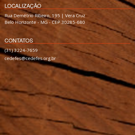
LOCALIZAÇÃO
Rua Demétrio Ribeiro, 195 | Vera Cruz
Belo Horizonte - MG - CEP 30285-680
CONTATOS
(31) 3224-7659
cedefes@cedefes.org.br