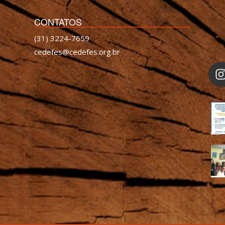
CONTATOS
(31) 3224-7659
cedefes@cedefes.org.br