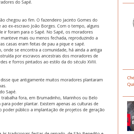
radores do Sapé.
ão chegou ao fim. O fazendeiro Jacinto Gomes do
 ao ex-escravo João Borges. Com o tempo, alguns
e ir foram para o Sapé. No Sapé, os moradores
e manteve mais ou menos fechada, reproduzindo a
ras casas eram feitas de pau a pique e sapé.
 onde se encontra a comunidade, há ainda a antiga
nstruída por escravos ancestrais dos moradores de
s e forros pintados ao estilo da do século XVIII.
Che
, disse que antigamente muitos moradores plantaram
Qui
has.
do Sapé.
a trabalha fora, em Brumadinho, Marinhos ou Belo
 para poder plantar. Existem apenas as culturas de
do poder público a implantação de projetos de geração
 às tradicionais festas de reinado, de São Benedito e