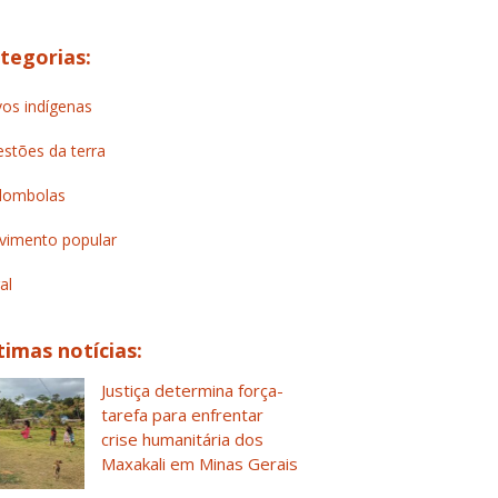
tegorias:
os indígenas
stões da terra
lombolas
imento popular
al
timas notícias:
Justiça determina força-
tarefa para enfrentar
crise humanitária dos
Maxakali em Minas Gerais