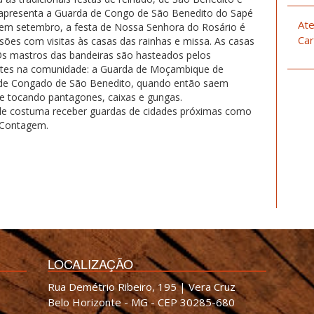
apresenta a Guarda de Congo de São Benedito do Sapé
Ate
em setembro, a festa de Nossa Senhora do Rosário é
Car
ssões com visitas às casas das rainhas e missa. As casas
 Os mastros das bandeiras são hasteados pelos
ntes na comunidade: a Guarda de Moçambique de
 de Congado de São Benedito, quando então saem
 e tocando pantagones, caixas e gungas.
de costuma receber guardas de cidades próximas como
e Contagem.
LOCALIZAÇÃO
Rua Demétrio Ribeiro, 195 | Vera Cruz
Belo Horizonte - MG - CEP 30285-680