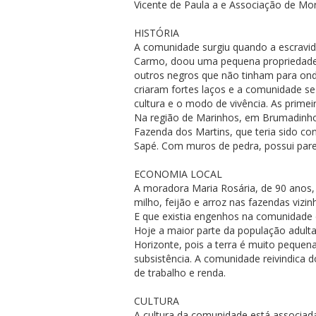
Vicente de Paula a e Associação de Mo
HISTÓRIA
A comunidade surgiu quando a escravid
Carmo, doou uma pequena propriedade
outros negros que não tinham para ond
criaram fortes laços e a comunidade s
cultura e o modo de vivência. As primei
Na região de Marinhos, em Brumadinho,
Fazenda dos Martins, que teria sido co
Sapé. Com muros de pedra, possui parede
ECONOMIA LOCAL
A moradora Maria Rosária, de 90 anos
milho, feijão e arroz nas fazendas vizin
E que existia engenhos na comunidade 
Hoje a maior parte da população adult
Horizonte, pois a terra é muito pequena
subsistência. A comunidade reivindica 
de trabalho e renda.
CULTURA
A cultura da comunidade está associada