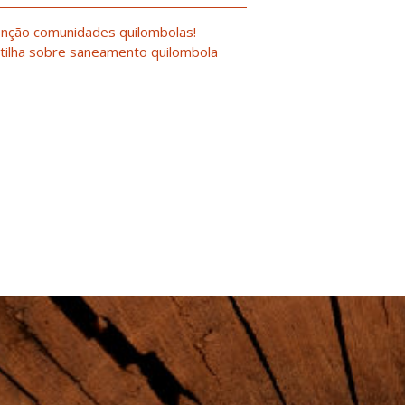
nção comunidades quilombolas!
tilha sobre saneamento quilombola