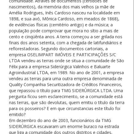
comunidade. Através de documentos (certidões de
nascimentos), da memória dos mais velhos (a mãe de
Amélia Rodrigues, Inês Cardoso nasceu na localidade em
1898, e sua avó, Mônica Cardoso, em meados de 1868),
de evidências físicas (cemitério antigo) e da música; a
população pode comprovar que mora no sítio a mais de
cento e cinqüênta anos. A terra começou a ser grilada nos
finais dos anos setenta, com a chegada de latifundiários e
reflorestadoras. Segundo documentos cartoriais, a
empresa OSELIMPART IMÓVEIS E PARTICIPAÇÕES S/C
LTDA vendeu as terras onde se situa a comunidade de São
Félix para a empresa Siderúrgica Valinhos e Baluarte
Agroindustrial LTDA, em 1989. No ano de 2001, a empresa
vendeu as terras para uma outra empresa denominada de
Quality Companhia Securitizadora de Créditos Financeiros,
que repassou o título para TMG SIDERÚRGICA LTDA. Uma
pergunta ficou sem esclarecimento, se a comunidade está
nas terras, que são devolutas, quem emitiu o título da terra
para os posseiros? E em que circunstancias este título foi
emitido?
Em dezembro do ano de 2003, funcionários da TMG
SIDERÚRGICA escavaram um enorme buraco na estrada
que liga a comunidade dos outros distritos e cidades,