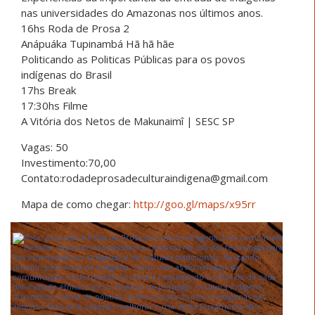
nas universidades do Amazonas nos últimos anos.
16hs Roda de Prosa 2
Anápuáka Tupinambá Hã hã hãe
Politicando as Politicas Públicas para os povos
indígenas do Brasil
17hs Break
17:30hs Filme
A Vitória dos Netos de Makunaimî | SESC SP
Vagas: 50
Investimento:70,00
Contato:rodadeprosadeculturaindigena@gmail.com
Mapa de como chegar:
http://goo.gl/maps/x95rr