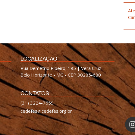
Ate
Car
LOCALIZAÇÃO
Rua Demétrio Ribeiro, 195 | Vera Cruz
Belo Horizonte - MG - CEP 30285-680
CONTATOS
(31) 3224-7659
cedefes@cedefes.org.br