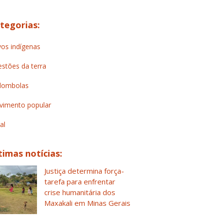
tegorias:
os indígenas
stões da terra
lombolas
imento popular
al
timas notícias:
Justiça determina força-
tarefa para enfrentar
crise humanitária dos
Maxakali em Minas Gerais