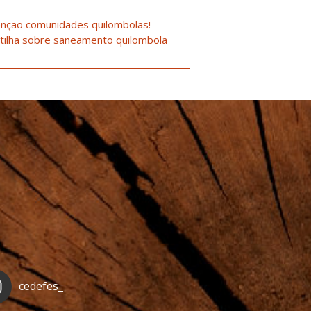
nção comunidades quilombolas!
tilha sobre saneamento quilombola
cedefes_