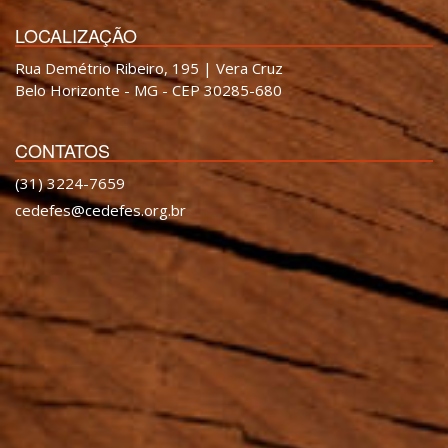
LOCALIZAÇÃO
Rua Demétrio Ribeiro, 195 | Vera Cruz
Belo Horizonte - MG - CEP 30285-680
CONTATOS
(31) 3224-7659
cedefes@cedefes.org.br