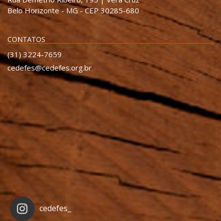
Belo Horizonte - MG - CEP 30285-680
CONTATOS
(31) 3224-7659
cedefes@cedefes.org.br
cedefes_