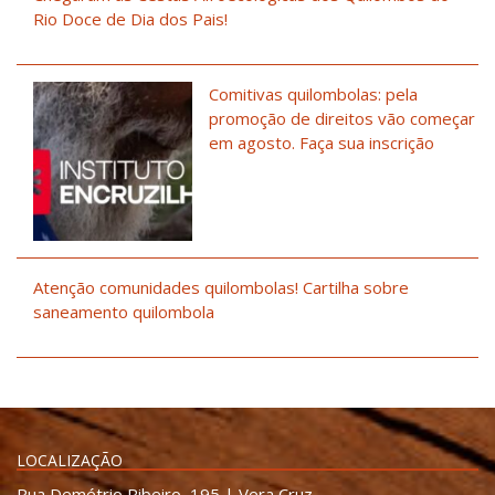
Rio Doce de Dia dos Pais!
Comitivas quilombolas: pela
promoção de direitos vão começar
em agosto. Faça sua inscrição
Atenção comunidades quilombolas! Cartilha sobre
saneamento quilombola
LOCALIZAÇÃO
Rua Demétrio Ribeiro, 195 | Vera Cruz