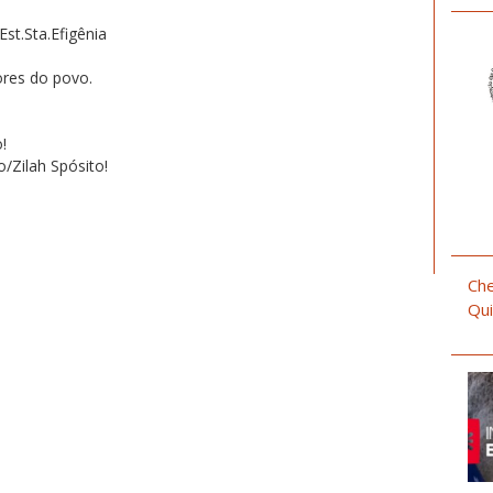
st.Sta.Efigênia
res do povo.
!
/Zilah Spósito!
Che
Qui