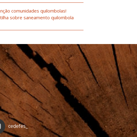
nção comunidades quilombolas!
tilha sobre saneamento quilombola
cedefes_