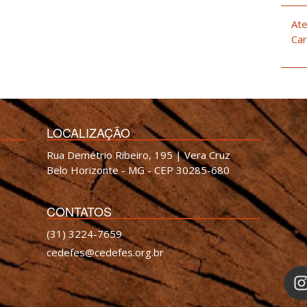
Ate
Car
LOCALIZAÇÃO
Rua Demétrio Ribeiro, 195 | Vera Cruz
Belo Horizonte - MG - CEP 30285-680
CONTATOS
(31) 3224-7659
cedefes@cedefes.org.br