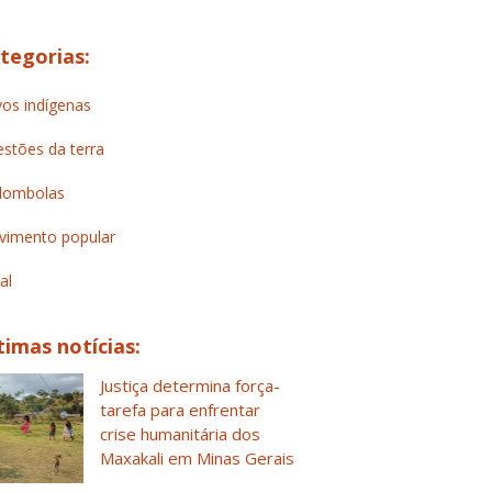
tegorias:
os indígenas
stões da terra
lombolas
imento popular
al
timas notícias:
Justiça determina força-
tarefa para enfrentar
crise humanitária dos
Maxakali em Minas Gerais