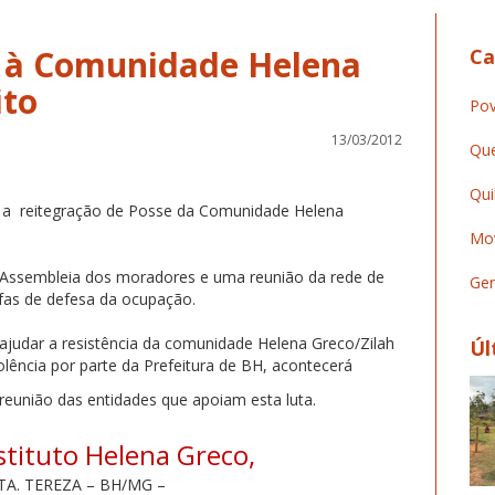
o à Comunidade Helena
Ca
Pov
13/03/2012
Que
Qui
u a reitegração de Posse da Comunidade Helena
Mov
 Assembleia dos moradores e uma reunião da rede de
Ger
fas de defesa da ocupação.
ajudar a resistência da comunidade Helena Greco/Zilah
Úl
olência por parte da Prefeitura de BH, acontecerá
reunião das entidades que apoiam esta luta.
stituto Helena Greco,
STA. TEREZA – BH/MG –