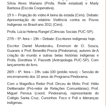
Sílvia Alves Mariano (Profa. Rede estadual) e Marly
Barbosa (Escola Cooperativa).
19 h – Projeção do vídeo A beira da estada (Cimi). Debate:
Apresentação do relatório Violência contra os Povos
Indígenas no Brasil-ano 2011 (Cimi).
Profa. Lúcia Helena Rangel (Ciências Sociais PUC-SP).
27/9 – 5ª. feira – 19h – Debate: Escritores indígenas hoje.
Escritor Daniel Munduruku, Emerson de O. Souza,
Guarani, e Prof. Benedito Prezia (Pindorama), autores de A
criação do mundo e outras belas histórias indígenas e
Profa. Dorothea V. Passetti (Antropologia PUC-SP). Com
lançamento do livro.
28/9 – 6ª. feira – 19h. sala 100 (prédio novo) – Sessão de
encerramento dos 10 anos do Programa Pindorama.
Com o Magnífico Reitor Prof. Dirceu de Melo; Prof. Hélio
Deliberador (Pró-reitor de Relações Comunitárias); Prof.
Miguel Perosa (coord. Pindorama), representante do
Colégio Santa Cruz, Cursinhos Foco e Poli e lideranças
indígenas.