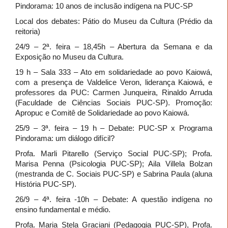
Pindorama: 10 anos de inclusão indígena na PUC-SP
Local dos debates: Pátio do Museu da Cultura (Prédio da
reitoria)
24/9 – 2ª. feira – 18,45h – Abertura da Semana e da
Exposição no Museu da Cultura.
19 h – Sala 333 – Ato em solidariedade ao povo Kaiowá,
com a presença de Valdelice Veron, liderança Kaiowá, e
professores da PUC: Carmen Junqueira, Rinaldo Arruda
(Faculdade de Ciências Sociais PUC-SP). Promoção:
Apropuc e Comitê de Solidariedade ao povo Kaiowá.
25/9 – 3ª. feira – 19 h – Debate: PUC-SP x Programa
Pindorama: um diálogo difícil?
Profa. Marli Pitarello (Serviço Social PUC-SP); Profa.
Marisa Penna (Psicologia PUC-SP); Aila Villela Bolzan
(mestranda de C. Sociais PUC-SP) e Sabrina Paula (aluna
História PUC-SP).
26/9 – 4ª. feira -10h – Debate: A questão indígena no
ensino fundamental e médio.
Profa. Maria Stela Graciani (Pedagogia PUC-SP), Profa.