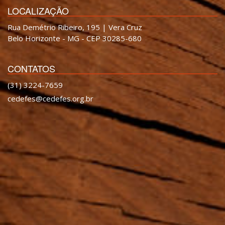
LOCALIZAÇÃO
Rua Demétrio Ribeiro, 195 | Vera Cruz
Belo Horizonte - MG - CEP 30285-680
CONTATOS
(31) 3224-7659
cedefes@cedefes.org.br