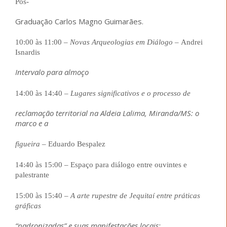
Pós-
Graduação Carlos Magno Guimarães.
10:00 às 11:00
–
Novas Arqueologias em Diálogo
–
Andrei
Isnardis
Intervalo para almoço
14:00 às 14:40
–
Lugares significativos e o processo de
reclamação territorial na Aldeia Lalima, Miranda/MS: o
marco e a
figueira
–
Eduardo Bespalez
14:40 às 15:00
–
Espaço para diálogo entre ouvintes e
palestrante
15:00 às 15:40
–
A arte rupestre de Jequitaí entre práticas
gráficas
“padronizadas” e suas manifestações locais: