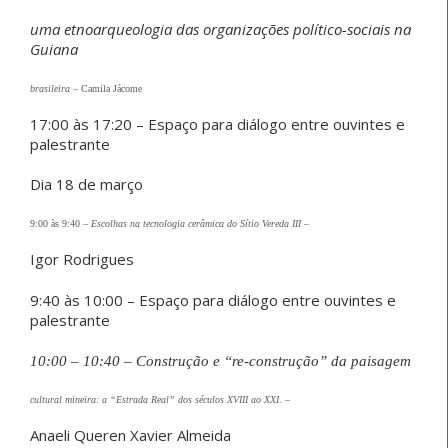
uma etnoarqueologia das organizações político-sociais na
Guiana
brasileira
–
Camila Jácome
17:00 às 17:20 – Espaço para diálogo entre ouvintes e
palestrante
Dia 18 de março
9:00 às 9:40 –
Escolhas na tecnologia cerâmica do Sítio Vereda III
–
Igor Rodrigues
9:40 às 10:00 – Espaço para diálogo entre ouvintes e
palestrante
10:00
–
10:40 –
Construção e “
re-
construção” da paisagem
cultural mineira: a “Estrada Real” dos séculos XVIII ao XXI
.
–
Anaeli Queren Xavier Almeida