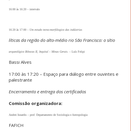
16:00 às 16:20
–
intervalo
16:20 às 17:00
–
Um estudo tecno-morfólogico das indústrias
líticas da região do alto-médio rio São Francisco: o sítio
arqueológico Bibocas II, Jequitaí – Minas Gerais
.
–
Luís Felipi
Bassi Alves
17:00 às 17:20 – Espaço para diálogo entre ouvintes e
palestrante
Encerramento e entrega dos certificados
Comissão organizadora:
Andrei Isnardis
–
prof. Departamento de Sociologia e Antropologia
FAFICH