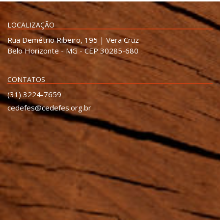
LOCALIZAÇÃO
Rua Demétrio Ribeiro, 195 | Vera Cruz
Belo Horizonte - MG - CEP 30285-680
CONTATOS
(31) 3224-7659
cedefes@cedefes.org.br